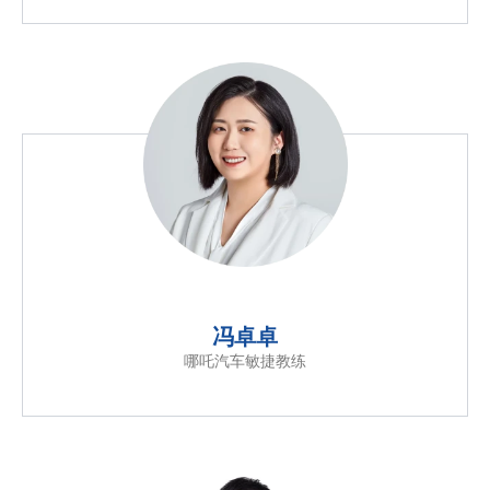
冯卓卓
哪吒汽车敏捷教练